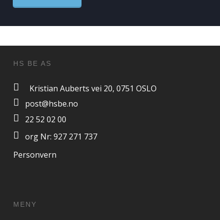
HS BE AS
Kristian Auberts vei 20, 0751 OSLO
post@hsbe.no
22 52 02 00
org Nr: 927 271 737
Personvern
MENY