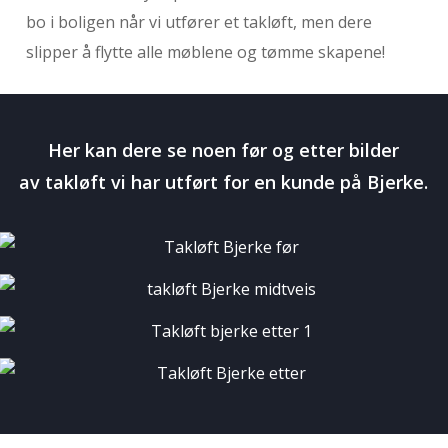
bo i boligen når vi utfører et takløft, men dere
slipper å flytte alle møblene og tømme skapene!
Her kan dere se noen før og etter bilder
av takløft vi har utført for en kunde på Bjerke.