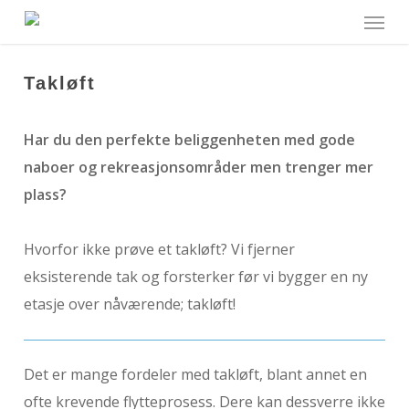
Menu
Skip
to
main
Takløft
content
Har du den perfekte beliggenheten med gode
naboer og rekreasjonsområder men trenger mer
plass?
Hvorfor ikke prøve et takløft? Vi fjerner
eksisterende tak og forsterker før vi bygger en ny
etasje over nåværende; takløft!
Det er mange fordeler med takløft, blant annet en
ofte krevende flytteprosess. Dere kan dessverre ikke