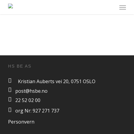
Menu
Skip
to
main
content
HS BE AS
Kristian Auberts vei 20, 0751 OSLO
post@hsbe.no
22 52 02 00
org Nr: 927 271 737
Personvern