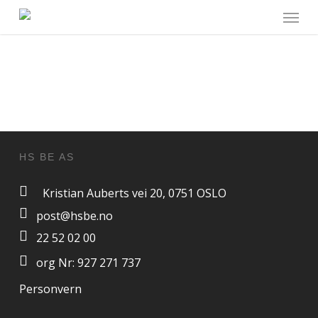
Menu
Skip
to
main
content
HS BE AS
Kristian Auberts vei 20, 0751 OSLO
post@hsbe.no
22 52 02 00
org Nr: 927 271 737
Personvern